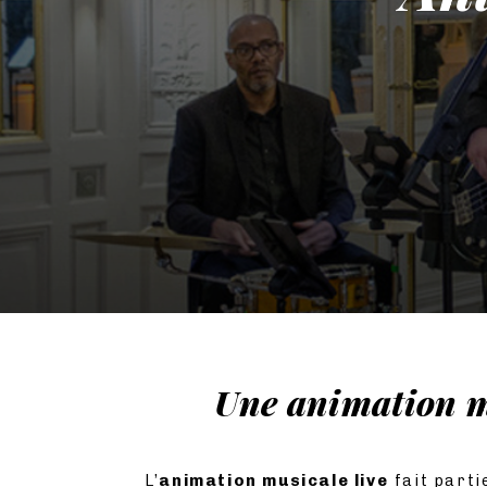
Une animation m
L’
animation musicale live
fait parti