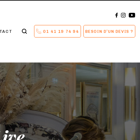
TACT
01 41 19 74 94
BESOIN D’UN DEVIS ?
ive