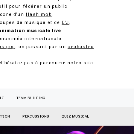
til pour fédérer un public
core d’un
flash mob
.
roupes de musique et de
D’J
,
animation musicale live
.
renommée internationale
es pop
, en passant par un
orchestre
’hésitez pas à parcourir notre site
IZ
TEAM BUILDING
CTION
PERCUSSIONS
QUIZ MUSICAL