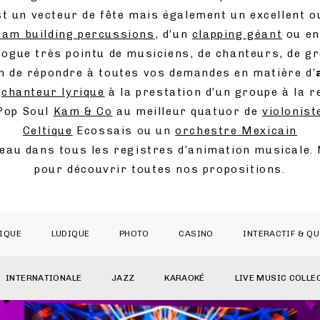
st un vecteur de fête mais également un excellent ou
eam building percussions
, d’un
clapping géant
ou en
ogue très pointu de musiciens, de chanteurs, de g
in de répondre à toutes vos demandes en matière d’
n
chanteur lyrique
à la prestation d’un groupe à la 
 Pop Soul
Kam & Co
au meilleur quatuor de
violonist
Celtique
Ecossais ou un
orchestre Mexicain
eau dans tous les registres d’animation musicale. N
pour découvrir toutes nos propositions.
IQUE
LUDIQUE
PHOTO
CASINO
INTERACTIF & QU
INTERNATIONALE
JAZZ
KARAOKÉ
LIVE MUSIC COLLE